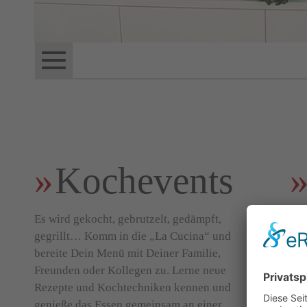
Menu
Kochevents
Es wird gekocht, gebrutzelt, gedämpft,
Du 
gegrillt… Komm in die „La Cucina“ und
bes
bereite Dein Menü mit Deiner Familie,
ita
Freunden oder Kollegen zu. Lerne neue
Gew
Rezepte und Kochtechniken kennen und
Bal
genieße das Essen gemeinsam an einer
Kon