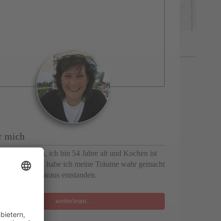
r mich
Name ist Anja, ich bin 54 Jahre alt und Kochen ist
 Passion. Nun habe ich meine Träume wahr gemacht
a Cucina ist daraus entstanden.
weiterlesen...