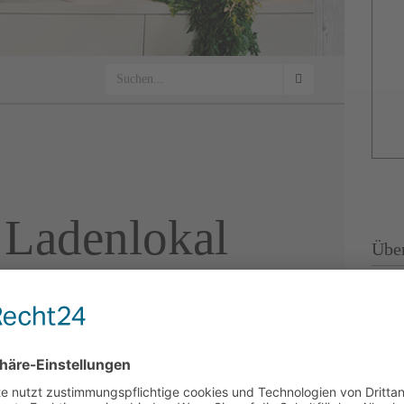
Ladenlokal
Übe
Mein 
bekommst in der „La Cucina“
meine
ondere Feinkost vom Niederrhein und
und L
lienische Spezialitäten wie Öl,
ürze, Wein, Säfte, Liköre,
samessig oder auch Chutneys und
fitüren.