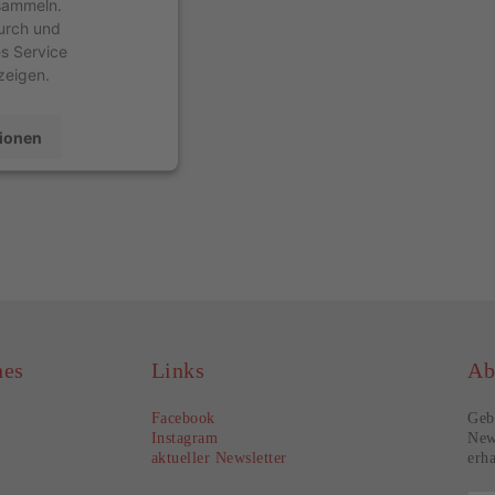
 sammeln.
durch und
s Service
zeigen.
ionen
en
Consent Management
echt24
hes
Links
Ab
Facebook
Geb
Instagram
New
aktueller Newsletter
erha