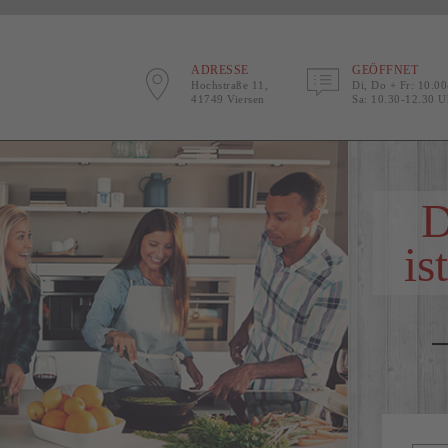
ADRESSE
GEÖFFNET
Hochstraße 11,
Di, Do + Fr: 10.0
41749 Viersen
Sa: 10.30-12.30 U
D
is