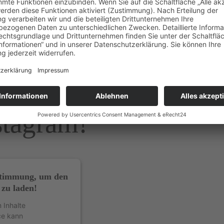
lische Dekotrends für Küche und
hnraum bekommst Du genauso wie
h- und Reiseliteratur im Lesecafé.
mehr…
stagram!
stimmung, um den
 zu laden!
 Inhalte
ce kann