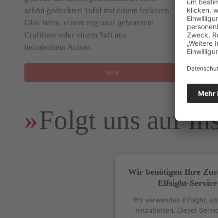
schön gedeckten Tafel mit einem leckeren
Sty
Glas Wein, einem regional gebrautem
Wo
Craftbeer oder einem Saft aus
Koc
heimischem Anbau.
mehr…
Folgt uns auf In
Wir benötigen Ihre Zu
Elfsight-Service
Wir verwenden Elfsight, um
einzubetten. Dieser Servi