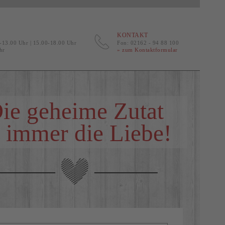
KONTAKT
0-13.00 Uhr | 15.00-18.00 Uhr
Fon: 02162 - 94 88 100
hr
» zum Kontaktformular
ie geheime Zutat
t immer die Liebe!