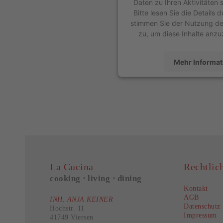
Daten zu Ihren Aktivitäten
Bitte lesen Sie die Details 
stimmen Sie der Nutzung de
zu, um diese Inhalte anzu
Mehr Informat
Akzeptier
powered by
Usercentrics 
Platform
&
eR
La Cucina
Rechtlic
cooking ⋅ living ⋅ dining
Kontakt
AGB
INH. ANJA KEINER
Datenschutz
Hochstr. 11
Impressum
41749 Viersen